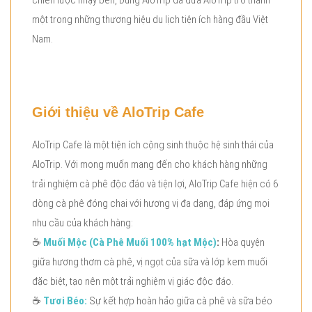
một trong những thương hiệu du lịch tiện ích hàng đầu Việt
Nam.
Giới thiệu về AloTrip Cafe
AloTrip Cafe là một tiện ích cộng sinh thuộc hệ sinh thái của
AloTrip. Với mong muốn mang đến cho khách hàng những
trải nghiệm cà phê độc đáo và tiện lợi, AloTrip Cafe hiện có 6
dòng cà phê đóng chai với hương vị đa dạng, đáp ứng mọi
nhu cầu của khách hàng:
☕
Muối Mộc (Cà Phê Muối 100% hạt Mộc)
:
Hòa quyện
giữa hương thơm cà phê, vị ngọt của sữa và lớp kem muối
đặc biệt, tạo nên một trải nghiệm vị giác độc đáo.
☕
Tươi Béo:
Sự kết hợp hoàn hảo giữa cà phê và sữa béo