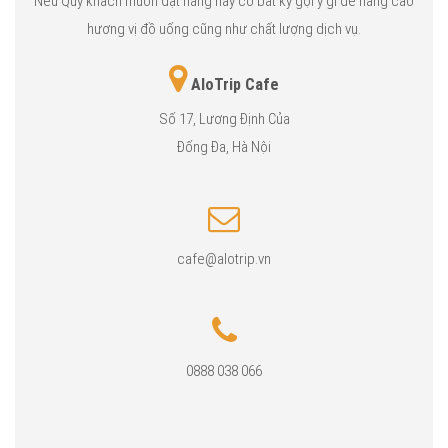
Nếu Quý khách muốn đặt hàng hay có bất kỳ gợi ý gì để nâng cao
hương vị đồ uống cũng như chất lượng dịch vụ.
AloTrip Cafe
Số 17, Lương Định Của
Đống Đa, Hà Nội
cafe@alotrip.vn
0888 038 066