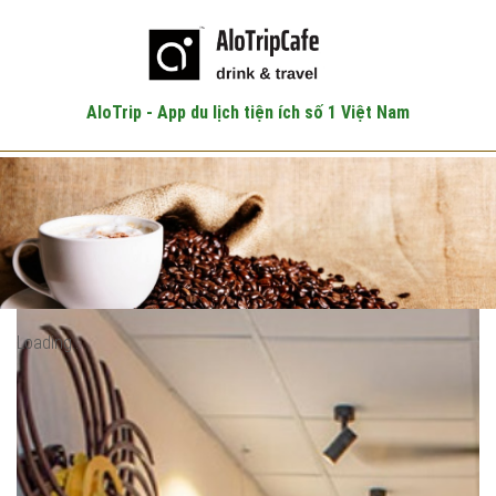
Loading…
AloTrip - App du lịch tiện ích số 1 Việt Nam
AloTrip - App du lịch tiện ích số 1 Việt Nam
Loading…