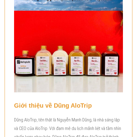
Giới thiệu về Dũng AloTrip
Dũng AloTrip, tên thật là Nguyễn Mạnh Dũng; là nhà sáng lập
và CEO của AloTrip. Với đam mê du lịch mãnh liệt và tầm nhìn
chiến lược nhạy bén, Dũng AloTrip đã đưa AloTrip trở thành