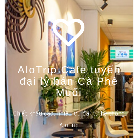
AloTrip Cafe tuyển
đại lý bán Cà Phê
Muối
Chiết khấu cao, nhiều ưu đãi từ hệ thống
AloTrip