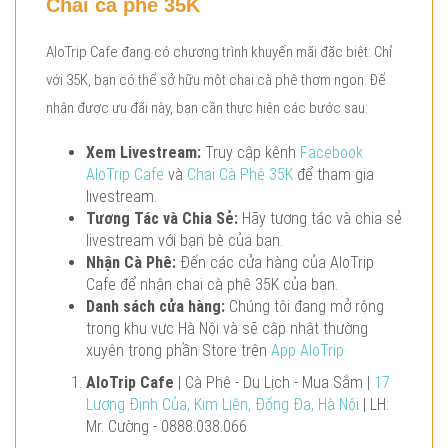
Chai cà phê 35K
AloTrip Cafe đang có chương trình khuyến mãi đặc biệt: Chỉ
với 35K, bạn có thể sở hữu một chai cà phê thơm ngon. Để
nhận được ưu đãi này, bạn cần thực hiện các bước sau:
Xem Livestream:
Truy cập kênh
Facebook
AloTrip Cafe
và
Chai Cà Phê 35K
để tham gia
livestream.
Tương Tác và Chia Sẻ:
Hãy tương tác và chia sẻ
livestream với bạn bè của bạn.
Nhận Cà Phê:
Đến các cửa hàng của AloTrip
Cafe để nhận chai cà phê 35K của bạn.
Danh sách cửa hàng:
Chúng tôi đang mở rộng
trong khu vực Hà Nội và sẽ cập nhật thường
xuyên trong phần Store trên
App AloTrip
AloTrip Cafe
| Cà Phê - Du Lịch - Mua Sắm |
17
Lương Định Của, Kim Liên, Đống Đa, Hà Nội
| LH:
Mr. Cường - 0888.038.066