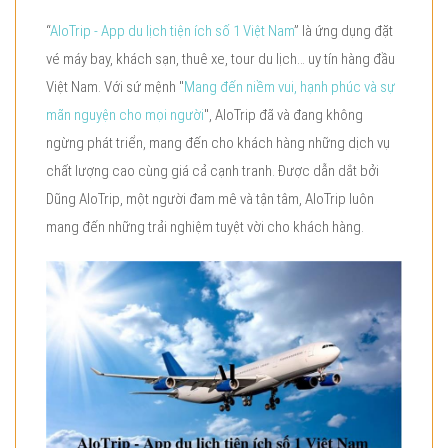
“
AloTrip - App du lịch tiện ích số 1 Việt Nam
” là ứng dụng đặt
vé máy bay, khách sạn, thuê xe, tour du lịch… uy tín hàng đầu
Việt Nam. Với sứ mệnh "
Mang đến niềm vui, hạnh phúc và sự
mãn nguyện cho mọi người
", AloTrip đã và đang không
ngừng phát triển, mang đến cho khách hàng những dịch vụ
chất lượng cao cùng giá cả cạnh tranh. Được dẫn dắt bởi
Dũng AloTrip, một người đam mê và tận tâm, AloTrip luôn
mang đến những trải nghiệm tuyệt vời cho khách hàng.