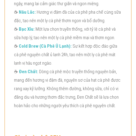
ngậy, mang lại cảm giác thư giãn và ngon miệng.
☕
Nâu Lắc:
Hương vị đậm đà của cà phê pha chế cùng sữa
đặc, tạo nên một ly cà phê thơm ngon và bổ dưỡng.
☕
Bạc Xỉu:
Một lựa chọn truyền thống, với tỷ lệ cà phê và
sữa hợp lý, tạo nên một ly cà phê mềm mại và thơm ngon.
☕
Cold Brew (Cà Phê Ủ Lạnh):
Sự kết hợp độc đáo giữa
cà phê nguyên chất ủ lạnh 24h, tạo nên một ly cà phê mát
lạnh vị hậu ngọt ngào.
☕
Đen Chất:
Dòng cà phê mộc truyền thống nguyên bản,
mang đến hương vị đậm đà, nguyên sơ của hạt cà phê được
rang xay kỹ lưỡng. Không thêm đường, không sữa, chỉ có vị
đắng dịu và hương thơm đặc trưng, Đen Chất sẽ là lựa chọn
hoàn hảo cho những người yêu thích cà phê nguyên chất.